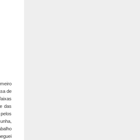
imeiro
asa de
faixas
de das
 pelos
Cunha,
abalho
heguei