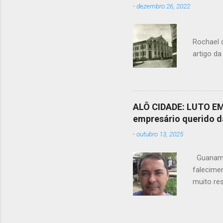
-
dezembro 26, 2022
Foto
Rochael 
artigo da
literária
A promet
edificaç
construçã
ALÔ CIDADE: LUTO EM 
parte e d
empresário querido d
nosso cas
-
outubro 13, 2025
causado 
Caetité 
Guanambi
falecimen
muito res
marcas q
cidade. N
chegou a