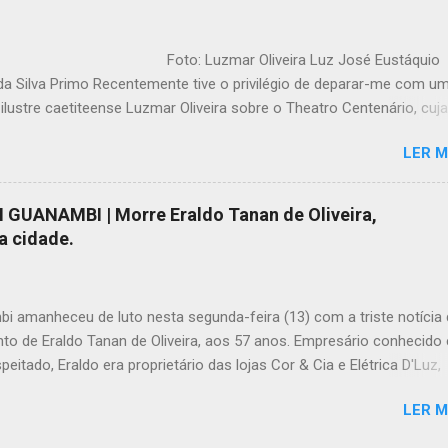
: Luzmar Oliveira Luz José Eustáquio
da Silva Primo Recentemente tive o privilégio de deparar-me com u
 ilustre caetiteense Luzmar Oliveira sobre o Theatro Centenário, cuja
 nos tem proporcionado agradável viagem no tempo à Caetité de outr
LER M
i, na oportunidade, tentar descrever minhas impressões sobre tal
ão, que tanto impressionou e marcou àqueles que vivenciaram sua
o, esplendor e derrocada, fazendo lembrar, não sei explicar porque
GUANAMBI | Morre Eraldo Tanan de Oliveira,
imensões menores, a trágica história do navio inglês Titanic, só qu
a cidade.
o, sem vítimas, felizmente, inobstante o ressentimento, até hoje la
aos locais com a sua demolição. Como toda cidade antiga, as ruas
eram pavimentadas com pedras grandes e i...
 amanheceu de luto nesta segunda-feira (13) com a triste notícia
to de Eraldo Tanan de Oliveira, aos 57 anos. Empresário conhecido 
peitado, Eraldo era proprietário das lojas Cor & Cia e Elétrica D'Luz,
ue ajudou a construir com trabalho árduo, compromisso e dedicaç
LER M
a tarde deste domingo, 12, Eraldo foi vítima de um infarto fulminante
 ser socorrido com urgência para o Hospital Nova Aliança, onde eq