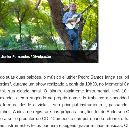
: Júnior Fernandes / Divulgação
indo suas duas paixões, o músico e luthier Pedro Santos lança seu pr
rdas”, durante um show realizado a partir da 19h30, no Memorial C
, sua cidade natal. O álbum, totalmente instrumental, terá 10 
enciando o tema sugerido no próprio nome do trabalho: a sonorida
 formas, desde a viola – seu principal instrumento -, passando
uinhos. A ideia de registrar suas próprias canções foi de Anderson 
io a ser o produtor do CD. “Comecei a compor quando retomei o tr
guns instrumentos feitos por mim e sugeriu gravar minhas músicas. C