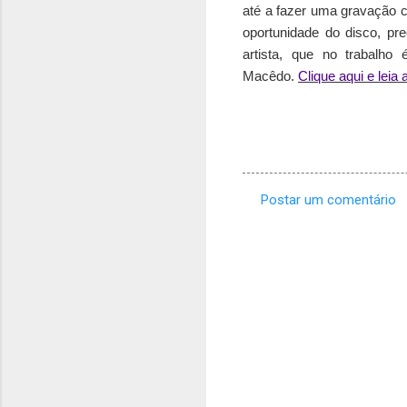
até a fazer uma gravação c
oportunidade do disco, pr
artista, que no trabalh
Macêdo.
Clique aqui e leia
Postar um comentário
C
o
m
e
n
t
á
r