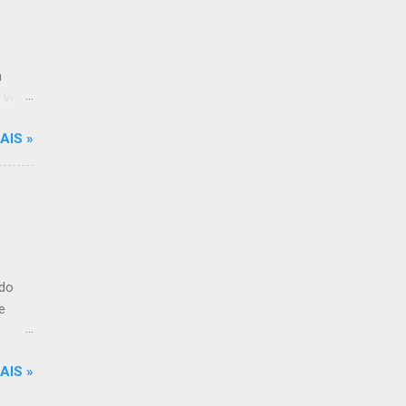
m
 veia
ora.
AIS »
, em
e em
tente,
 de
 do
e
ão à
AIS »
. Ele
uipes